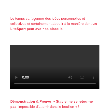
Le temps va façonner des idées personnelles et
collectives et certainement aboutir à la manière dont
un
LiteSport peut avoir sa place ici.
Démonstration & Preuve » Stable, ne se retourne
pas
, impossible d’atterrir dans le bouillon « !